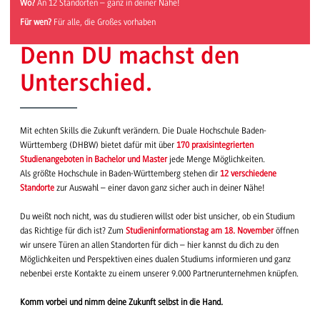
Wo?
An 12 Standorten – ganz in deiner Nähe!
Für wen?
Für alle, die Großes vorhaben
Denn DU machst den
Unterschied.
Mit echten Skills die Zukunft verändern. Die Duale Hochschule Baden-
Württemberg (DHBW) bietet dafür mit über
170 praxisintegrierten
Studienangeboten in Bachelor und Master
jede Menge Möglichkeiten.
Als größte Hochschule in Baden-Württemberg stehen dir
12 verschiedene
Standorte
zur Auswahl – einer davon ganz sicher auch in deiner Nähe!
Du weißt noch nicht, was du studieren willst oder bist unsicher, ob ein Studium
das Richtige für dich ist? Zum
Studieninformationstag am 18. November
öffnen
wir unsere Türen an allen Standorten für dich – hier kannst du dich zu den
Möglichkeiten und Perspektiven eines dualen Studiums informieren und ganz
nebenbei erste Kontakte zu einem unserer 9.000 Partnerunternehmen knüpfen.
Komm vorbei und nimm deine Zukunft selbst in die Hand.