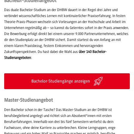
Bachelor-Studienangebot
Das duale Bachelor-Studium an der DHBW dauert in der Regel drei Jahre und
verbindet wissenschaftliches Lernen mit kontinuierlicher Praxiserfahrung. In festen
Theorie-Praxis-Phasen wechseln sich Vorlesungen an der Hochschule und Arbeit im
Unternehmen regelmäßig ab – so kannst du Gelerntes sofort in der Praxis anwenden.
Die Bewerbung erfolgt direkt bei einem unserer 9.000 Partnerunternehmen, welches
dir den Studienplatz an der DHBW sichert. Damit startest du von Anfang an mit
einem klaren Praxisbezug, festem Einkommen und hervorragenden
Zukunftsperspektiven. Du hast dabei die Wahl aus
über 140 Bachelor-
Studienangeboten
:
Bachelor-Studiengänge anzeigen
Master-Studienangebot
Den Bachelor schon in der Tasche? Das Master-Studium an der DHBW ist
berufsbegleitend angelegt und richtet sich an Absolvent*innen mit ersten
Berufserfahrungen. Innerhalb von drei bis fünf Semestern vertiefst du dein
Fachwissen, ohne deine Karriere zu unterbrechen. Kleine Lerngruppen, enge
Betreuung und ein hohes Maß an Praxisnähe machen es möglich, berufliche