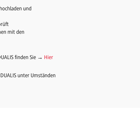
e hochladen und
prüft
mmen mit den
DUALIS finden Sie →
Hier
er DUALIS unter Umständen