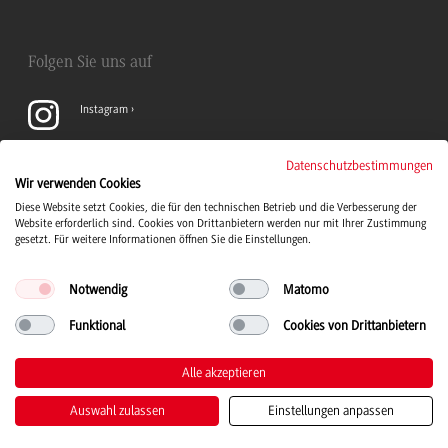
Folgen Sie uns auf
Instagram
YouTube
Datenschutzbestimmungen
Wir verwenden Cookies
Diese Website setzt Cookies, die für den technischen Betrieb und die Verbesserung der
LinkedIn
Website erforderlich sind. Cookies von Drittanbietern werden nur mit Ihrer Zustimmung
gesetzt. Für weitere Informationen öffnen Sie die Einstellungen.
Notwendig
Matomo
Funktional
Cookies von Drittanbietern
Duale Hochschule Baden-Württemberg Logo, zur Startseite
© 2026 Duale Hochschule Baden-Württemberg
Alle akzeptieren
Auswahl zulassen
Einstellungen anpassen
Impressum
Datenschutz
Barrierefreiheit
Leichte Sprache