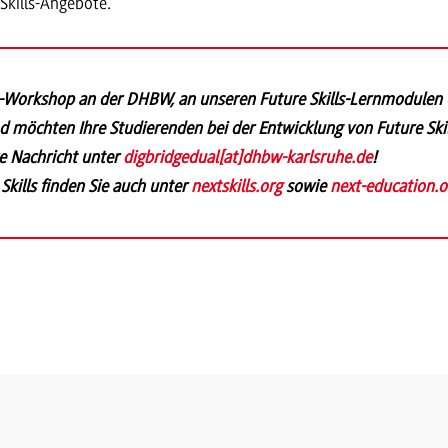
Skills-Angebote.
ls-Workshop an der DHBW, an unseren Future Skills-Lernmodulen
 möchten Ihre Studierenden bei der Entwicklung von Future Skil
re Nachricht unter
digbridgedual
[
at
]
dhbw-karlsruhe.de
!
Skills finden Sie auch unter
nextskills.org
sowie
next-education.o