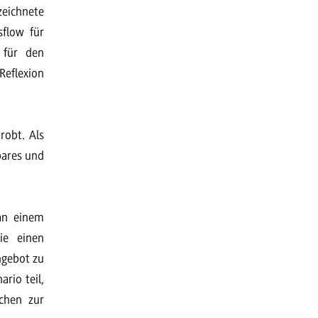
eichnete
sflow für
für den
eflexion
robt. Als
bares und
an einem
ie einen
ngebot zu
rio teil,
achen zur