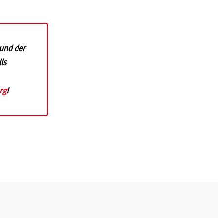
 und der
ls
rg
!