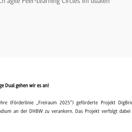
ch agile Peer-Learning Circles im dualen
ge Dual gehen wir es an!
hre (Förderlinie „Freiraum 2025“) geförderte Projekt DigBr
Studium an der DHBW zu verankern. Das Projekt verfolgt dabei