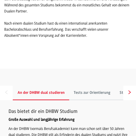
Während des gesamten Studiums bekommst du ein monatliches Gehalt von deinem
Dualen Partner.
Nach einem dualen Studium hast du einen international anerkannten
Bachelorabschluss und Berufserfahrung. Das verschafft vielen unserer
Absolvent*innen einen Vorsprung auf der Karriereleiter.
An der DHBW dual studieren
Tests zur Orientierung
Stimmen 
Das bietet dir ein DHBW Studium
Große Auswahl und langjährige Erfahrung
An der DHBW (vormals Berufsakademie) kann man schon seit über 50 Jahren
dual studieren. Die DHBW gilt als Erfinderin des dualen Studiums und nutzt ihre