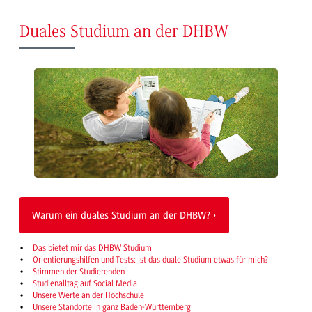
Duales Studium an der DHBW
Warum ein duales Studium an der DHBW?
Das bietet mir das DHBW Studium
Orientierungshilfen und Tests: Ist das duale Studium etwas für mich?
Stimmen der Studierenden
Studienalltag auf Social Media
Unsere Werte an der Hochschule
Unsere Standorte in ganz Baden-Württemberg