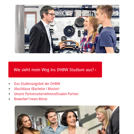
Wie sieht mein Weg ins DHBW Studium aus?
Das Studienangebot der DHBW
Abschlüsse (Bachelor / Master)
Unsere Partnerunternehmen/Dualen Partner
Bewerber*innen-Börse