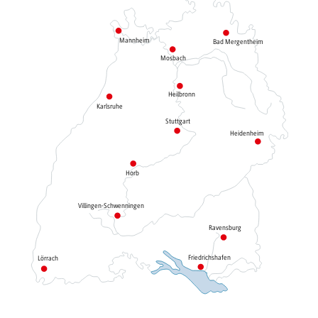
Mannheim
Bad Mergentheim
Mosbach
Heilbronn
Karlsruhe
Stuttgart
Heidenheim
Horb
Villingen-Schwenningen
Ravensburg
Friedrichshafen
Lörrach