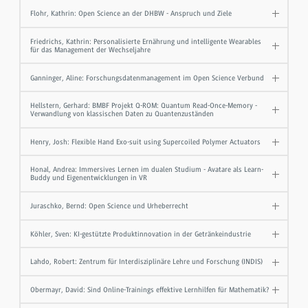
Flohr, Kathrin: Open Science an der DHBW - Anspruch und Ziele
Friedrichs, Kathrin: Personalisierte Ernährung und intelligente Wearables
für das Management der Wechseljahre
Ganninger, Aline: Forschungsdatenmanagement im Open Science Verbund
Hellstern, Gerhard: BMBF Projekt Q-ROM: Quantum Read-Once-Memory -
Verwandlung von klassischen Daten zu Quantenzuständen
Henry, Josh: Flexible Hand Exo-suit using Supercoiled Polymer Actuators
Honal, Andrea: Immersives Lernen im dualen Studium - Avatare als Learn-
Buddy und Eigenentwicklungen in VR
Juraschko, Bernd: Open Science und Urheberrecht
Köhler, Sven: KI-gestützte Produktinnovation in der Getränkeindustrie
Lahdo, Robert: Zentrum für Interdisziplinäre Lehre und Forschung (INDIS)
Obermayr, David: Sind Online-Trainings effektive Lernhilfen für Mathematik?