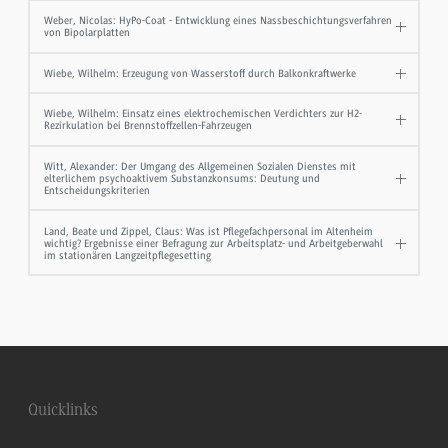
Weber, Nicolas: HyPo-Coat - Entwicklung eines Nassbeschichtungsverfahren
von Bipolarplatten
Wiebe, Wilhelm: Erzeugung von Wasserstoff durch Balkonkraftwerke
Wiebe, Wilhelm: Einsatz eines elektrochemischen Verdichters zur H2-
Rezirkulation bei Brennstoffzellen-Fahrzeugen
Witt, Alexander: Der Umgang des Allgemeinen Sozialen Dienstes mit
elterlichem psychoaktivem Substanzkonsums: Deutung und
Entscheidungskriterien
Land, Beate und Zippel, Claus: Was ist Pflegefachpersonal im Altenheim
wichtig? Ergebnisse einer Befragung zur Arbeitsplatz- und Arbeitgeberwahl
im stationären Langzeitpflegesetting
Quicklinks