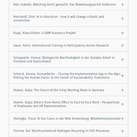
Pelz, Isabelle: Matching leicht gemacht: Das Bewerbungsportal Heilbronn
Reichardt, Dirk: AI in Education - how it will change schools and
universities
Rupp, Klaus-Dieter: LCAMP Erasmus+ Projekt
Sauer, Karin: International Training in Participatory Action Research
Schepperle, Vienna: Ökologische Nachhaltigkeit in der Sozialen Arbeit in
Finnland und Deutschland
Schmid, Verena: Humanfactor - Closing the Implementation Gap in the Alps:
Putting the Human Factor at the Center of Sustainability Transitions
Stamer, Katja: The Future of the 4-Day Working Week in Germany
Stamer, Katja: Return from Home Office to Face-to-Face Work - Perspectives
of Employees and HR Representatives
Steinigke, Tessa: KI Use Cases in der Web Entwicklung: Mitarbeiterpotenziale
Tornow, Kai: Elechtrochemical Hydrogen Recycling in CVD Processes