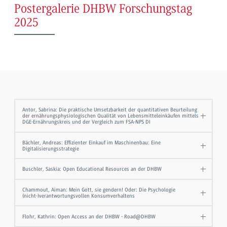
Postergalerie DHBW Forschungstag
2025
Antor, Sabrina: Die praktische Umsetzbarkeit der quantitativen Beurteilung
der ernährungsphysiologischen Qualität von Lebensmitteleinkäufen mittels
DGE-Ernährungskreis und der Vergleich zum FSA-NPS DI
Bächler, Andreas: Effizienter Einkauf im Maschinenbau: Eine
Digitalisierungsstrategie
Buschler, Saskia: Open Educational Resources an der DHBW
Chammout, Aiman: Mein Gott, sie gendern! Oder: Die Psychologie
(nicht-)verantwortungsvollen Konsumverhaltens
Flohr, Kathrin: Open Access an der DHBW - Road@DHBW