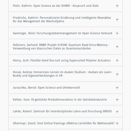
Flohr, Kathrin: Open Science an der DHBW - Anspruch und Ziele
Friedrichs, Kathrin: Personalisierte Ernährung und intelligente Wearables
für das Management der Wechseljahre
Ganninger, Aline: Forschungsdatenmanagement im Open Science Verbund
Hellstern, Gerhard: BMBF Projekt Q-ROM: Quantum Read-Once-Memory -
Verwandlung von klassischen Daten zu Quantenzuständen
Henry, Josh: Flexible Hand Exo-suit using Supercoiled Polymer Actuators
Honal, Andrea: Immersives Lernen im dualen Studium - Avatare als Learn-
Buddy und Eigenentwicklungen in VR
Juraschko, Bernd: Open Science und Urheberrecht
Köhler, Sven: KI-gestützte Produktinnovation in der Getränkeindustrie
Lahdo, Robert: Zentrum für Interdisziplinäre Lehre und Forschung (INDIS)
Obermayr, David: Sind Online-Trainings effektive Lernhilfen für Mathematik?