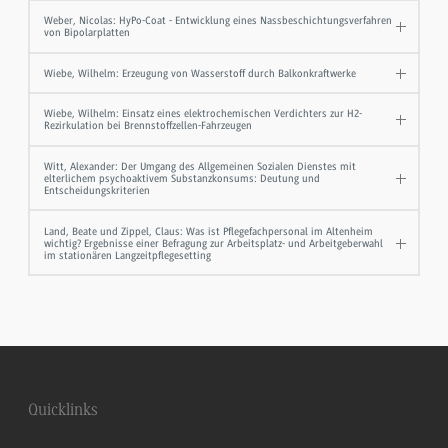
Weber, Nicolas: HyPo-Coat - Entwicklung eines Nassbeschichtungsverfahren
von Bipolarplatten
Wiebe, Wilhelm: Erzeugung von Wasserstoff durch Balkonkraftwerke
Wiebe, Wilhelm: Einsatz eines elektrochemischen Verdichters zur H2-
Rezirkulation bei Brennstoffzellen-Fahrzeugen
Witt, Alexander: Der Umgang des Allgemeinen Sozialen Dienstes mit
elterlichem psychoaktivem Substanzkonsums: Deutung und
Entscheidungskriterien
Land, Beate und Zippel, Claus: Was ist Pflegefachpersonal im Altenheim
wichtig? Ergebnisse einer Befragung zur Arbeitsplatz- und Arbeitgeberwahl
im stationären Langzeitpflegesetting
Quicklinks