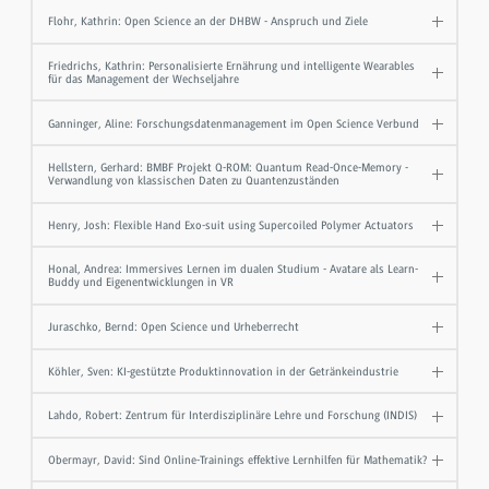
Flohr, Kathrin: Open Science an der DHBW - Anspruch und Ziele
Friedrichs, Kathrin: Personalisierte Ernährung und intelligente Wearables
für das Management der Wechseljahre
Ganninger, Aline: Forschungsdatenmanagement im Open Science Verbund
Hellstern, Gerhard: BMBF Projekt Q-ROM: Quantum Read-Once-Memory -
Verwandlung von klassischen Daten zu Quantenzuständen
Henry, Josh: Flexible Hand Exo-suit using Supercoiled Polymer Actuators
Honal, Andrea: Immersives Lernen im dualen Studium - Avatare als Learn-
Buddy und Eigenentwicklungen in VR
Juraschko, Bernd: Open Science und Urheberrecht
Köhler, Sven: KI-gestützte Produktinnovation in der Getränkeindustrie
Lahdo, Robert: Zentrum für Interdisziplinäre Lehre und Forschung (INDIS)
Obermayr, David: Sind Online-Trainings effektive Lernhilfen für Mathematik?