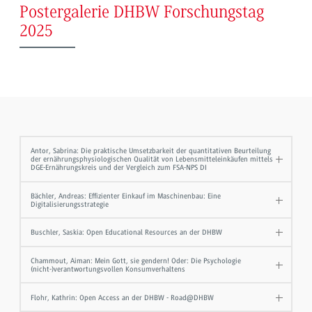
Postergalerie DHBW Forschungstag
2025
Antor, Sabrina: Die praktische Umsetzbarkeit der quantitativen Beurteilung
der ernährungsphysiologischen Qualität von Lebensmitteleinkäufen mittels
DGE-Ernährungskreis und der Vergleich zum FSA-NPS DI
Bächler, Andreas: Effizienter Einkauf im Maschinenbau: Eine
Digitalisierungsstrategie
Buschler, Saskia: Open Educational Resources an der DHBW
Chammout, Aiman: Mein Gott, sie gendern! Oder: Die Psychologie
(nicht-)verantwortungsvollen Konsumverhaltens
Flohr, Kathrin: Open Access an der DHBW - Road@DHBW