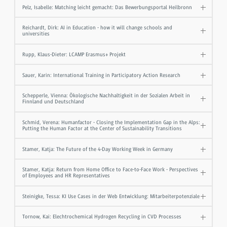
Pelz, Isabelle: Matching leicht gemacht: Das Bewerbungsportal Heilbronn
Reichardt, Dirk: AI in Education - how it will change schools and
universities
Rupp, Klaus-Dieter: LCAMP Erasmus+ Projekt
Sauer, Karin: International Training in Participatory Action Research
Schepperle, Vienna: Ökologische Nachhaltigkeit in der Sozialen Arbeit in
Finnland und Deutschland
Schmid, Verena: Humanfactor - Closing the Implementation Gap in the Alps:
Putting the Human Factor at the Center of Sustainability Transitions
Stamer, Katja: The Future of the 4-Day Working Week in Germany
Stamer, Katja: Return from Home Office to Face-to-Face Work - Perspectives
of Employees and HR Representatives
Steinigke, Tessa: KI Use Cases in der Web Entwicklung: Mitarbeiterpotenziale
Tornow, Kai: Elechtrochemical Hydrogen Recycling in CVD Processes