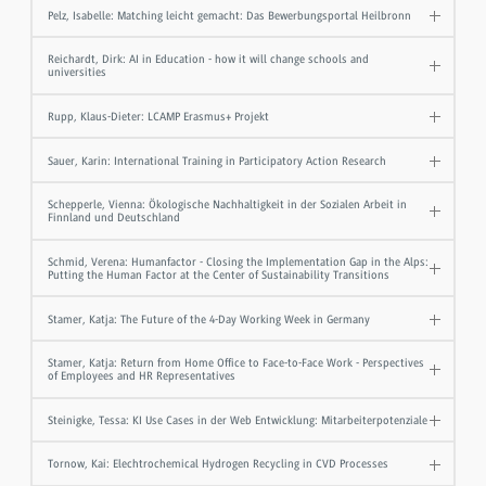
Pelz, Isabelle: Matching leicht gemacht: Das Bewerbungsportal Heilbronn
Reichardt, Dirk: AI in Education - how it will change schools and
universities
Rupp, Klaus-Dieter: LCAMP Erasmus+ Projekt
Sauer, Karin: International Training in Participatory Action Research
Schepperle, Vienna: Ökologische Nachhaltigkeit in der Sozialen Arbeit in
Finnland und Deutschland
Schmid, Verena: Humanfactor - Closing the Implementation Gap in the Alps:
Putting the Human Factor at the Center of Sustainability Transitions
Stamer, Katja: The Future of the 4-Day Working Week in Germany
Stamer, Katja: Return from Home Office to Face-to-Face Work - Perspectives
of Employees and HR Representatives
Steinigke, Tessa: KI Use Cases in der Web Entwicklung: Mitarbeiterpotenziale
Tornow, Kai: Elechtrochemical Hydrogen Recycling in CVD Processes