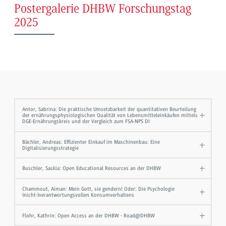
Postergalerie DHBW Forschungstag
2025
Antor, Sabrina: Die praktische Umsetzbarkeit der quantitativen Beurteilung
der ernährungsphysiologischen Qualität von Lebensmitteleinkäufen mittels
DGE-Ernährungskreis und der Vergleich zum FSA-NPS DI
Bächler, Andreas: Effizienter Einkauf im Maschinenbau: Eine
Digitalisierungsstrategie
Buschler, Saskia: Open Educational Resources an der DHBW
Chammout, Aiman: Mein Gott, sie gendern! Oder: Die Psychologie
(nicht-)verantwortungsvollen Konsumverhaltens
Flohr, Kathrin: Open Access an der DHBW - Road@DHBW