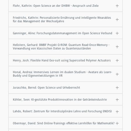
Flohr, Kathrin: Open Science an der DHBW - Anspruch und Ziele
Friedrichs, Kathrin: Personalisierte Ernährung und intelligente Wearables
für das Management der Wechseljahre
Ganninger, Aline: Forschungsdatenmanagement im Open Science Verbund
Hellstern, Gerhard: BMBF Projekt Q-ROM: Quantum Read-Once-Memory -
Verwandlung von klassischen Daten zu Quantenzuständen
Henry, Josh: Flexible Hand Exo-suit using Supercoiled Polymer Actuators
Honal, Andrea: Immersives Lernen im dualen Studium - Avatare als Learn-
Buddy und Eigenentwicklungen in VR
Juraschko, Bernd: Open Science und Urheberrecht
Köhler, Sven: KI-gestützte Produktinnovation in der Getränkeindustrie
Lahdo, Robert: Zentrum für Interdisziplinäre Lehre und Forschung (INDIS)
Obermayr, David: Sind Online-Trainings effektive Lernhilfen für Mathematik?