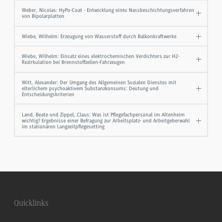
Weber, Nicolas: HyPo-Coat - Entwicklung eines Nassbeschichtungsverfahren
von Bipolarplatten
Wiebe, Wilhelm: Erzeugung von Wasserstoff durch Balkonkraftwerke
Wiebe, Wilhelm: Einsatz eines elektrochemischen Verdichters zur H2-
Rezirkulation bei Brennstoffzellen-Fahrzeugen
Witt, Alexander: Der Umgang des Allgemeinen Sozialen Dienstes mit
elterlichem psychoaktivem Substanzkonsums: Deutung und
Entscheidungskriterien
Land, Beate und Zippel, Claus: Was ist Pflegefachpersonal im Altenheim
wichtig? Ergebnisse einer Befragung zur Arbeitsplatz- und Arbeitgeberwahl
im stationären Langzeitpflegesetting
Quicklinks