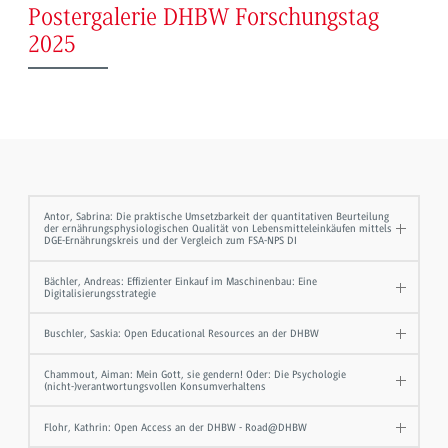
Postergalerie DHBW Forschungstag
2025
Antor, Sabrina: Die praktische Umsetzbarkeit der quantitativen Beurteilung
der ernährungsphysiologischen Qualität von Lebensmitteleinkäufen mittels
DGE-Ernährungskreis und der Vergleich zum FSA-NPS DI
Bächler, Andreas: Effizienter Einkauf im Maschinenbau: Eine
Digitalisierungsstrategie
Buschler, Saskia: Open Educational Resources an der DHBW
Chammout, Aiman: Mein Gott, sie gendern! Oder: Die Psychologie
(nicht-)verantwortungsvollen Konsumverhaltens
Flohr, Kathrin: Open Access an der DHBW - Road@DHBW