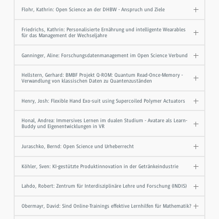
Flohr, Kathrin: Open Science an der DHBW - Anspruch und Ziele
Friedrichs, Kathrin: Personalisierte Ernährung und intelligente Wearables
für das Management der Wechseljahre
Ganninger, Aline: Forschungsdatenmanagement im Open Science Verbund
Hellstern, Gerhard: BMBF Projekt Q-ROM: Quantum Read-Once-Memory -
Verwandlung von klassischen Daten zu Quantenzuständen
Henry, Josh: Flexible Hand Exo-suit using Supercoiled Polymer Actuators
Honal, Andrea: Immersives Lernen im dualen Studium - Avatare als Learn-
Buddy und Eigenentwicklungen in VR
Juraschko, Bernd: Open Science und Urheberrecht
Köhler, Sven: KI-gestützte Produktinnovation in der Getränkeindustrie
Lahdo, Robert: Zentrum für Interdisziplinäre Lehre und Forschung (INDIS)
Obermayr, David: Sind Online-Trainings effektive Lernhilfen für Mathematik?