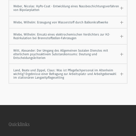
Weber, Nicolas: HyPo-Coat - Entwicklung eines Nassbeschichtungsverfahren
von Bipolarplatten
Wiebe, Wilhelm: Erzeugung von Wasserstoff durch Balkonkraftwerke
Wiebe, Wilhelm: Einsatz eines elektrochemischen Verdichters zur H2-
Rezirkulation bei Brennstoffzellen-Fahrzeugen
Witt, Alexander: Der Umgang des Allgemeinen Sozialen Dienstes mit
elterlichem psychoaktivem Substanzkonsums: Deutung und
Entscheidungskriterien
Land, Beate und Zippel, Claus: Was ist Pflegefachpersonal im Altenheim
wichtig? Ergebnisse einer Befragung zur Arbeitsplatz- und Arbeitgeberwahl
im stationären Langzeitpflegesetting
Quicklinks