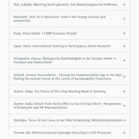
Pelz, Isabelle: Matching leicht gemacht: Das Bewerbungsportal Heilbronn
Reichardt, Dirk: AI in Education - how it will change schools and
universities
Rupp, Klaus-Dieter: LCAMP Erasmus+ Projekt
Sauer, Karin: International Training in Participatory Action Research
Schepperle, Vienna: Ökologische Nachhaltigkeit in der Sozialen Arbeit in
Finnland und Deutschland
Schmid, Verena: Humanfactor - Closing the Implementation Gap in the Alps:
Putting the Human Factor at the Center of Sustainability Transitions
Stamer, Katja: The Future of the 4-Day Working Week in Germany
Stamer, Katja: Return from Home Office to Face-to-Face Work - Perspectives
of Employees and HR Representatives
Steinigke, Tessa: KI Use Cases in der Web Entwicklung: Mitarbeiterpotenziale
Tornow, Kai: Elechtrochemical Hydrogen Recycling in CVD Processes