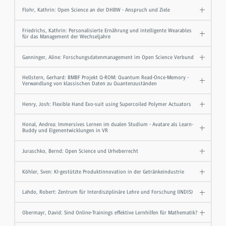
Flohr, Kathrin: Open Science an der DHBW - Anspruch und Ziele
Friedrichs, Kathrin: Personalisierte Ernährung und intelligente Wearables
für das Management der Wechseljahre
Ganninger, Aline: Forschungsdatenmanagement im Open Science Verbund
Hellstern, Gerhard: BMBF Projekt Q-ROM: Quantum Read-Once-Memory -
Verwandlung von klassischen Daten zu Quantenzuständen
Henry, Josh: Flexible Hand Exo-suit using Supercoiled Polymer Actuators
Honal, Andrea: Immersives Lernen im dualen Studium - Avatare als Learn-
Buddy und Eigenentwicklungen in VR
Juraschko, Bernd: Open Science und Urheberrecht
Köhler, Sven: KI-gestützte Produktinnovation in der Getränkeindustrie
Lahdo, Robert: Zentrum für Interdisziplinäre Lehre und Forschung (INDIS)
Obermayr, David: Sind Online-Trainings effektive Lernhilfen für Mathematik?