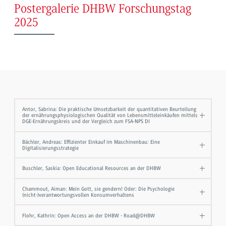
Postergalerie DHBW Forschungstag
2025
Antor, Sabrina: Die praktische Umsetzbarkeit der quantitativen Beurteilung
der ernährungsphysiologischen Qualität von Lebensmitteleinkäufen mittels
DGE-Ernährungskreis und der Vergleich zum FSA-NPS DI
Bächler, Andreas: Effizienter Einkauf im Maschinenbau: Eine
Digitalisierungsstrategie
Buschler, Saskia: Open Educational Resources an der DHBW
Chammout, Aiman: Mein Gott, sie gendern! Oder: Die Psychologie
(nicht-)verantwortungsvollen Konsumverhaltens
Flohr, Kathrin: Open Access an der DHBW - Road@DHBW