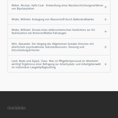
Weber, Nicolas: HyPo-Coat - Entwicklung eines Nassbeschichtungsverfahren
von Bipolarplatten
Wiebe, Wilhelm: Erzeugung von Wasserstoff durch Balkonkraftwerke
Wiebe, Wilhelm: Einsatz eines elektrochemischen Verdichters zur H2-
Rezirkulation bei Brennstoffzellen-Fahrzeugen
Witt, Alexander: Der Umgang des Allgemeinen Sozialen Dienstes mit
elterlichem psychoaktivem Substanzkonsums: Deutung und
Entscheidungskriterien
Land, Beate und Zippel, Claus: Was ist Pflegefachpersonal im Altenheim
wichtig? Ergebnisse einer Befragung zur Arbeitsplatz- und Arbeitgeberwahl
im stationären Langzeitpflegesetting
Quicklinks