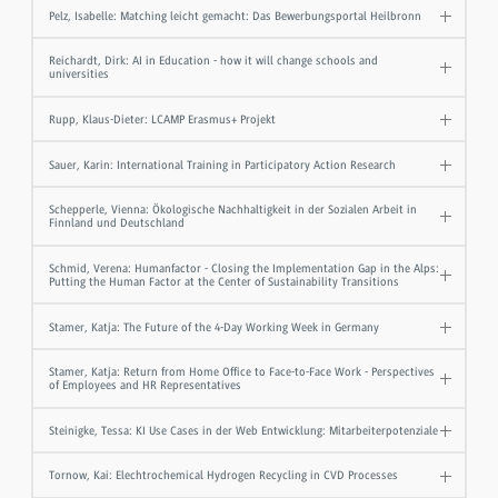
Pelz, Isabelle: Matching leicht gemacht: Das Bewerbungsportal Heilbronn
Reichardt, Dirk: AI in Education - how it will change schools and
universities
Rupp, Klaus-Dieter: LCAMP Erasmus+ Projekt
Sauer, Karin: International Training in Participatory Action Research
Schepperle, Vienna: Ökologische Nachhaltigkeit in der Sozialen Arbeit in
Finnland und Deutschland
Schmid, Verena: Humanfactor - Closing the Implementation Gap in the Alps:
Putting the Human Factor at the Center of Sustainability Transitions
Stamer, Katja: The Future of the 4-Day Working Week in Germany
Stamer, Katja: Return from Home Office to Face-to-Face Work - Perspectives
of Employees and HR Representatives
Steinigke, Tessa: KI Use Cases in der Web Entwicklung: Mitarbeiterpotenziale
Tornow, Kai: Elechtrochemical Hydrogen Recycling in CVD Processes