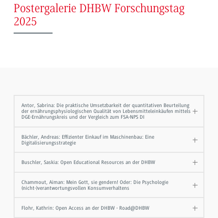
Postergalerie DHBW Forschungstag
2025
Antor, Sabrina: Die praktische Umsetzbarkeit der quantitativen Beurteilung
der ernährungsphysiologischen Qualität von Lebensmitteleinkäufen mittels
DGE-Ernährungskreis und der Vergleich zum FSA-NPS DI
Bächler, Andreas: Effizienter Einkauf im Maschinenbau: Eine
Digitalisierungsstrategie
Buschler, Saskia: Open Educational Resources an der DHBW
Chammout, Aiman: Mein Gott, sie gendern! Oder: Die Psychologie
(nicht-)verantwortungsvollen Konsumverhaltens
Flohr, Kathrin: Open Access an der DHBW - Road@DHBW