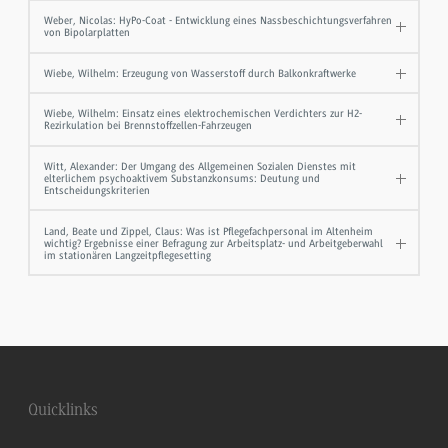
Weber, Nicolas: HyPo-Coat - Entwicklung eines Nassbeschichtungsverfahren
von Bipolarplatten
Wiebe, Wilhelm: Erzeugung von Wasserstoff durch Balkonkraftwerke
Wiebe, Wilhelm: Einsatz eines elektrochemischen Verdichters zur H2-
Rezirkulation bei Brennstoffzellen-Fahrzeugen
Witt, Alexander: Der Umgang des Allgemeinen Sozialen Dienstes mit
elterlichem psychoaktivem Substanzkonsums: Deutung und
Entscheidungskriterien
Land, Beate und Zippel, Claus: Was ist Pflegefachpersonal im Altenheim
wichtig? Ergebnisse einer Befragung zur Arbeitsplatz- und Arbeitgeberwahl
im stationären Langzeitpflegesetting
Quicklinks