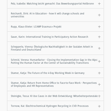
Pelz, Isabelle: Matching leicht gemacht: Das Bewerbungsportal Heilbronn
Reichardt, Dirk: AI in Education - how it will change schools and
universities
Rupp, Klaus-Dieter: LCAMP Erasmus+ Projekt
Sauer, Karin: International Training in Participatory Action Research
Schepperle, Vienna: Ökologische Nachhaltigkeit in der Sozialen Arbeit in
Finnland und Deutschland
Schmid, Verena: Humanfactor - Closing the Implementation Gap in the Alps:
Putting the Human Factor at the Center of Sustainability Transitions
Stamer, Katja: The Future of the 4-Day Working Week in Germany
Stamer, Katja: Return from Home Office to Face-to-Face Work - Perspectives
of Employees and HR Representatives
Steinigke, Tessa: KI Use Cases in der Web Entwicklung: Mitarbeiterpotenziale
Tornow, Kai: Elechtrochemical Hydrogen Recycling in CVD Processes