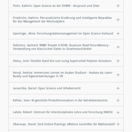
Flohr, Kathrin: Open Science an der DHBW - Anspruch und Ziele
Friedrichs, Kathrin: Personalisierte Ernährung und intelligente Wearables
für das Management der Wechseljahre
Ganninger, Aline: Forschungsdatenmanagement im Open Science Verbund
Hellstern, Gerhard: BMBF Projekt Q-ROM: Quantum Read-Once-Memory -
Verwandlung von klassischen Daten zu Quantenzuständen
Henry, Josh: Flexible Hand Exo-suit using Supercoiled Polymer Actuators
Honal, Andrea: Immersives Lernen im dualen Studium - Avatare als Learn-
Buddy und Eigenentwicklungen in VR
Juraschko, Bernd: Open Science und Urheberrecht
Köhler, Sven: KI-gestützte Produktinnovation in der Getränkeindustrie
Lahdo, Robert: Zentrum für Interdisziplinäre Lehre und Forschung (INDIS)
Obermayr, David: Sind Online-Trainings effektive Lernhilfen für Mathematik?