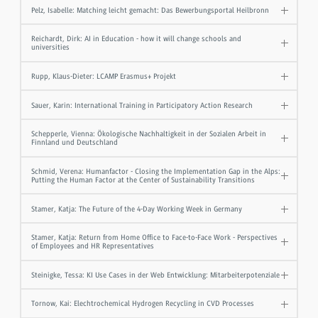
Pelz, Isabelle: Matching leicht gemacht: Das Bewerbungsportal Heilbronn
Reichardt, Dirk: AI in Education - how it will change schools and
universities
Rupp, Klaus-Dieter: LCAMP Erasmus+ Projekt
Sauer, Karin: International Training in Participatory Action Research
Schepperle, Vienna: Ökologische Nachhaltigkeit in der Sozialen Arbeit in
Finnland und Deutschland
Schmid, Verena: Humanfactor - Closing the Implementation Gap in the Alps:
Putting the Human Factor at the Center of Sustainability Transitions
Stamer, Katja: The Future of the 4-Day Working Week in Germany
Stamer, Katja: Return from Home Office to Face-to-Face Work - Perspectives
of Employees and HR Representatives
Steinigke, Tessa: KI Use Cases in der Web Entwicklung: Mitarbeiterpotenziale
Tornow, Kai: Elechtrochemical Hydrogen Recycling in CVD Processes