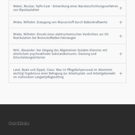
Weber, Nicolas: HyPo-Coat - Entwicklung eines Nassbeschichtungsverfahren
von Bipolarplatten
Wiebe, Wilhelm: Erzeugung von Wasserstoff durch Balkonkraftwerke
Wiebe, Wilhelm: Einsatz eines elektrochemischen Verdichters zur H2-
Rezirkulation bei Brennstoffzellen-Fahrzeugen
Witt, Alexander: Der Umgang des Allgemeinen Sozialen Dienstes mit
elterlichem psychoaktivem Substanzkonsums: Deutung und
Entscheidungskriterien
Land, Beate und Zippel, Claus: Was ist Pflegefachpersonal im Altenheim
wichtig? Ergebnisse einer Befragung zur Arbeitsplatz- und Arbeitgeberwahl
im stationären Langzeitpflegesetting
Quicklinks