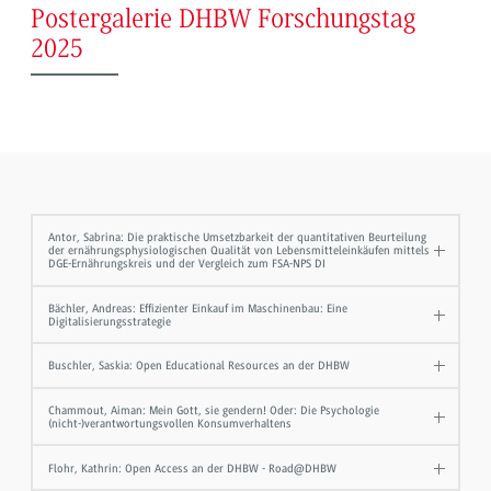
Postergalerie DHBW Forschungstag
2025
Antor, Sabrina: Die praktische Umsetzbarkeit der quantitativen Beurteilung
der ernährungsphysiologischen Qualität von Lebensmitteleinkäufen mittels
DGE-Ernährungskreis und der Vergleich zum FSA-NPS DI
Bächler, Andreas: Effizienter Einkauf im Maschinenbau: Eine
Digitalisierungsstrategie
Buschler, Saskia: Open Educational Resources an der DHBW
Chammout, Aiman: Mein Gott, sie gendern! Oder: Die Psychologie
(nicht-)verantwortungsvollen Konsumverhaltens
Flohr, Kathrin: Open Access an der DHBW - Road@DHBW