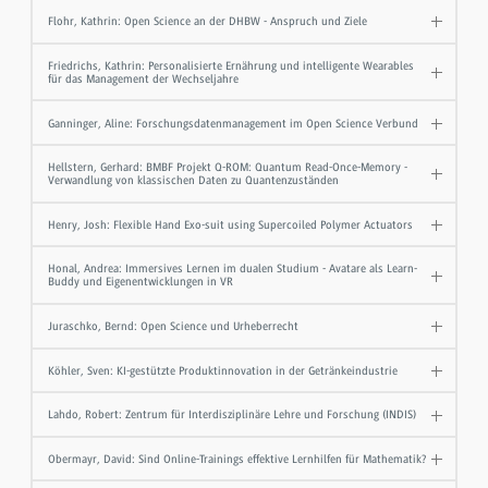
Flohr, Kathrin: Open Science an der DHBW - Anspruch und Ziele
Friedrichs, Kathrin: Personalisierte Ernährung und intelligente Wearables
für das Management der Wechseljahre
Ganninger, Aline: Forschungsdatenmanagement im Open Science Verbund
Hellstern, Gerhard: BMBF Projekt Q-ROM: Quantum Read-Once-Memory -
Verwandlung von klassischen Daten zu Quantenzuständen
Henry, Josh: Flexible Hand Exo-suit using Supercoiled Polymer Actuators
Honal, Andrea: Immersives Lernen im dualen Studium - Avatare als Learn-
Buddy und Eigenentwicklungen in VR
Juraschko, Bernd: Open Science und Urheberrecht
Köhler, Sven: KI-gestützte Produktinnovation in der Getränkeindustrie
Lahdo, Robert: Zentrum für Interdisziplinäre Lehre und Forschung (INDIS)
Obermayr, David: Sind Online-Trainings effektive Lernhilfen für Mathematik?