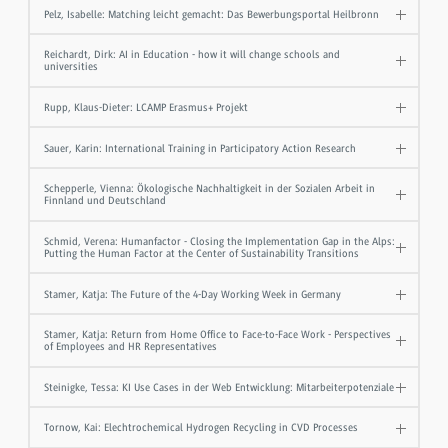
Pelz, Isabelle: Matching leicht gemacht: Das Bewerbungsportal Heilbronn
Reichardt, Dirk: AI in Education - how it will change schools and
universities
Rupp, Klaus-Dieter: LCAMP Erasmus+ Projekt
Sauer, Karin: International Training in Participatory Action Research
Schepperle, Vienna: Ökologische Nachhaltigkeit in der Sozialen Arbeit in
Finnland und Deutschland
Schmid, Verena: Humanfactor - Closing the Implementation Gap in the Alps:
Putting the Human Factor at the Center of Sustainability Transitions
Stamer, Katja: The Future of the 4-Day Working Week in Germany
Stamer, Katja: Return from Home Office to Face-to-Face Work - Perspectives
of Employees and HR Representatives
Steinigke, Tessa: KI Use Cases in der Web Entwicklung: Mitarbeiterpotenziale
Tornow, Kai: Elechtrochemical Hydrogen Recycling in CVD Processes