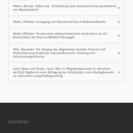
Weber, Nicolas: HyPo-Coat - Entwicklung eines Nassbeschichtungsverfahren
von Bipolarplatten
Wiebe, Wilhelm: Erzeugung von Wasserstoff durch Balkonkraftwerke
Wiebe, Wilhelm: Einsatz eines elektrochemischen Verdichters zur H2-
Rezirkulation bei Brennstoffzellen-Fahrzeugen
Witt, Alexander: Der Umgang des Allgemeinen Sozialen Dienstes mit
elterlichem psychoaktivem Substanzkonsums: Deutung und
Entscheidungskriterien
Land, Beate und Zippel, Claus: Was ist Pflegefachpersonal im Altenheim
wichtig? Ergebnisse einer Befragung zur Arbeitsplatz- und Arbeitgeberwahl
im stationären Langzeitpflegesetting
Quicklinks