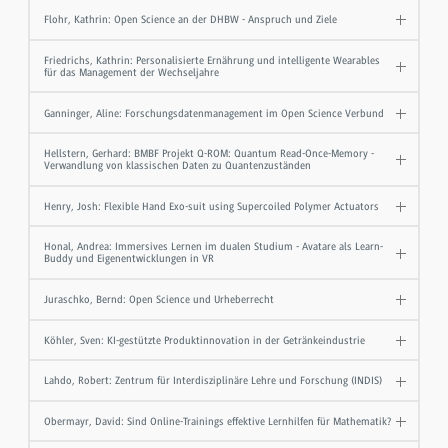
Flohr, Kathrin: Open Science an der DHBW - Anspruch und Ziele
Friedrichs, Kathrin: Personalisierte Ernährung und intelligente Wearables
für das Management der Wechseljahre
Ganninger, Aline: Forschungsdatenmanagement im Open Science Verbund
Hellstern, Gerhard: BMBF Projekt Q-ROM: Quantum Read-Once-Memory -
Verwandlung von klassischen Daten zu Quantenzuständen
Henry, Josh: Flexible Hand Exo-suit using Supercoiled Polymer Actuators
Honal, Andrea: Immersives Lernen im dualen Studium - Avatare als Learn-
Buddy und Eigenentwicklungen in VR
Juraschko, Bernd: Open Science und Urheberrecht
Köhler, Sven: KI-gestützte Produktinnovation in der Getränkeindustrie
Lahdo, Robert: Zentrum für Interdisziplinäre Lehre und Forschung (INDIS)
Obermayr, David: Sind Online-Trainings effektive Lernhilfen für Mathematik?