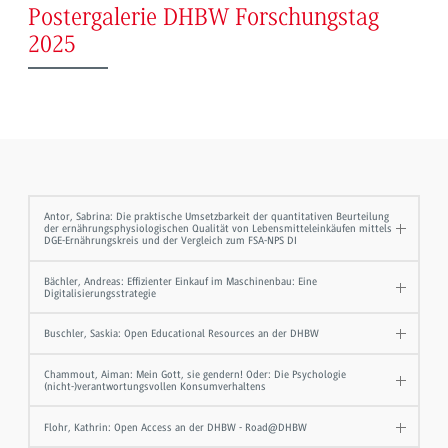
Postergalerie DHBW Forschungstag
2025
Antor, Sabrina: Die praktische Umsetzbarkeit der quantitativen Beurteilung
der ernährungsphysiologischen Qualität von Lebensmitteleinkäufen mittels
DGE-Ernährungskreis und der Vergleich zum FSA-NPS DI
Bächler, Andreas: Effizienter Einkauf im Maschinenbau: Eine
Digitalisierungsstrategie
Buschler, Saskia: Open Educational Resources an der DHBW
Chammout, Aiman: Mein Gott, sie gendern! Oder: Die Psychologie
(nicht-)verantwortungsvollen Konsumverhaltens
Flohr, Kathrin: Open Access an der DHBW - Road@DHBW