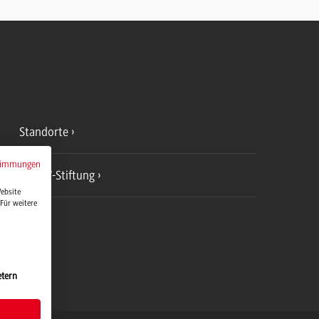
Standorte
timmungen
DHBW-Stiftung
Website
Für weitere
etern