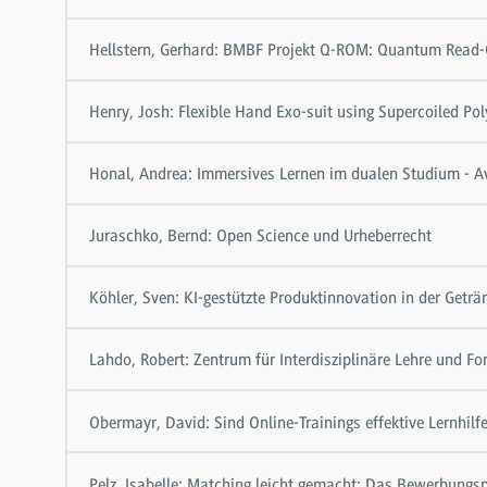
Hellstern, Gerhard: BMBF Projekt Q-ROM: Quantum Read
Henry, Josh: Flexible Hand Exo-suit using Supercoiled Po
Honal, Andrea: Immersives Lernen im dualen Studium - A
Juraschko, Bernd: Open Science und Urheberrecht
Köhler, Sven: KI-gestützte Produktinnovation in der Geträ
Lahdo, Robert: Zentrum für Interdisziplinäre Lehre und Fo
Obermayr, David: Sind Online-Trainings effektive Lernhil
Pelz, Isabelle: Matching leicht gemacht: Das Bewerbungs