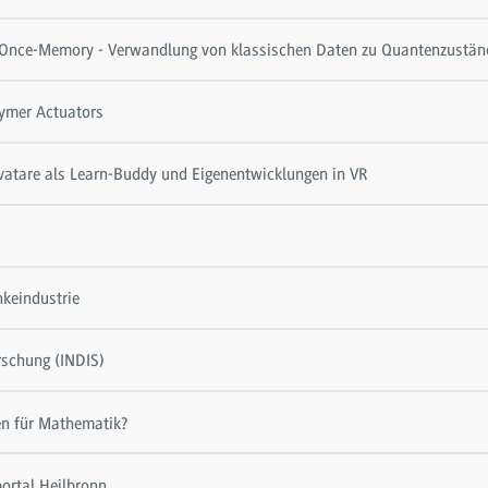
-Once-Memory - Verwandlung von klassischen Daten zu Quantenzustä
lymer Actuators
vatare als Learn-Buddy und Eigenentwicklungen in VR
nkeindustrie
rschung (INDIS)
fen für Mathematik?
portal Heilbronn